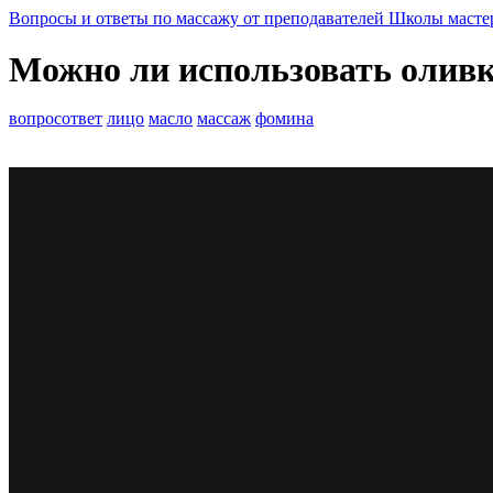
Вопросы и ответы по массажу от преподавателей Школы масте
Можно ли использовать оливк
вопросответ
лицо
масло
массаж
фомина