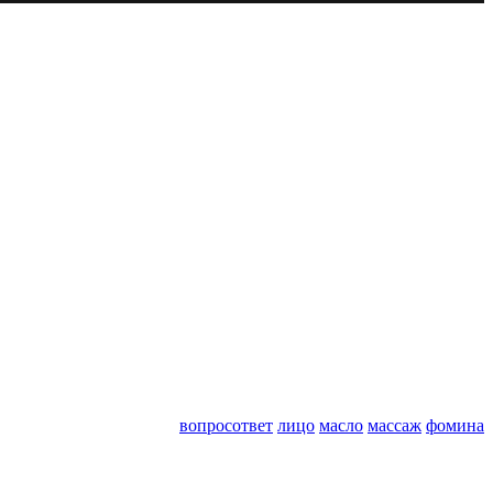
вопросответ
лицо
масло
массаж
фомина