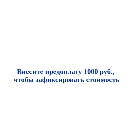
Внесите предоплату 1000 руб.,
чтобы зафиксировать стоимость