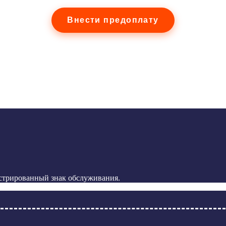
Внести предоплату
истрированный знак обслуживания.