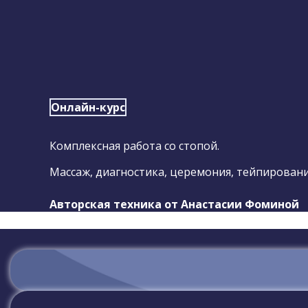
Онлайн-курс
Комплексная работа со стопой.
Массаж, диагностика, церемония, тейпирован
Авторская техника от Анастасии Фоминой