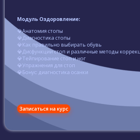
Модуль Оздоровление:
💎Анатомия стопы
💎Диагностика стопы
💎Как правильно выбирать обувь
💎Дисфункции стоп и различные методы коррек
💎Тейпирование стоп и ног
💎Упражнения для стоп
💎Бонус: диагностика осанки
Записаться на курс