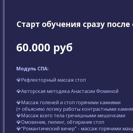
Старт обучения сразу после
60.000 руб
Модуль СПА:
💎
Рефлекторный массаж стоп
💎
Авторская методика Анастасии Фоминой
💎Массаж голеней и стоп горячими камнями
(+ объясняю логику работы контрастными камн
💎Массаж всего тела гречишными мешочками
💎Омовение, пилинг, обтирание стоп
💎“Романтический вечер” - массаж горячими ма