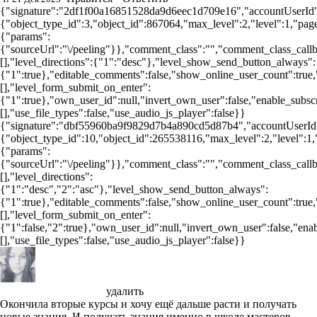
{"signature":"2df1f00a16851528da9d6eec1d709e16","accountUserId":
{"object_type_id":3,"object_id":867064,"max_level":2,"level":1,"pag
{"params":
{"sourceUrl":"\/peeling"}},"comment_class":"","comment_class_callba
[],"level_directions":{"1":"desc"},"level_show_send_button_always":
{"1":true},"editable_comments":false,"show_online_user_count":true,"c
[],"level_form_submit_on_enter":
{"1":true},"own_user_id":null,"invert_own_user":false,"enable_subscr
[],"use_file_types":false,"use_audio_js_player":false}}
{"signature":"dbf55960ba9f9829d7b4a890cd5d87b4","accountUserId"
{"object_type_id":10,"object_id":265538116,"max_level":2,"level":1
{"params":
{"sourceUrl":"\/peeling"}},"comment_class":"","comment_class_callba
[],"level_directions":
{"1":"desc","2":"asc"},"level_show_send_button_always":
{"1":true},"editable_comments":false,"show_online_user_count":true,"c
[],"level_form_submit_on_enter":
{"1":false,"2":true},"own_user_id":null,"invert_own_user":false,"enab
[],"use_file_types":false,"use_audio_js_player":false}}
Антонида Степанова
удалить
Окончила вторые курсы и хочу ещё дальше расти и получать
новые знания. И получать знания именно в школе мастеров