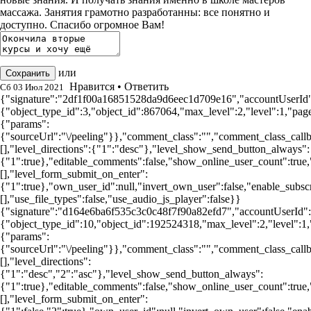
массажа. Занятия грамотно разработанны: все понятно и
доступно. Спасибо огромное Вам!
или
отменить редактирование
Сохранить
Нравится
•
Ответить
Сб 03 Июл 2021
{"signature":"2df1f00a16851528da9d6eec1d709e16","accountUserId":
{"object_type_id":3,"object_id":867064,"max_level":2,"level":1,"pag
{"params":
{"sourceUrl":"\/peeling"}},"comment_class":"","comment_class_callba
[],"level_directions":{"1":"desc"},"level_show_send_button_always":
{"1":true},"editable_comments":false,"show_online_user_count":true,"c
[],"level_form_submit_on_enter":
{"1":true},"own_user_id":null,"invert_own_user":false,"enable_subscr
[],"use_file_types":false,"use_audio_js_player":false}}
{"signature":"d164e6ba6f535c3c0c48f7f90a82efd7","accountUserId":-
{"object_type_id":10,"object_id":192524318,"max_level":2,"level":1
{"params":
{"sourceUrl":"\/peeling"}},"comment_class":"","comment_class_callba
[],"level_directions":
{"1":"desc","2":"asc"},"level_show_send_button_always":
{"1":true},"editable_comments":false,"show_online_user_count":true,"c
[],"level_form_submit_on_enter":