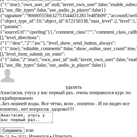
{"1":true},"own_user_id":null,"invert_own_user":false,"enable_subscr
[],"use_file_types":false,"use_audio_js_player":false}}
{"signature":"96660555bb32753544d312817e485b09","accountUserId
{"object_type_id":10,"object_id":672150338,"max_level":2,"level":1
{"params":
{"sourceUrl":"\/peeling"}},"comment_class":"","comment_class_callba
[],"level_directions":
{"1":"desc","2":"asc"},"level_show_send_button_always":
{"1":true},"editable_comments":false,"show_online_user_count":true,"c
[],"level_form_submit_on_enter":
{"1":false,"2":true},"own_user_id":null,"invert_own_user":false,"enab
[],"use_file_types":false,"use_audio_js_player":false}}
Эльза Назиловна Феоктистова
удалить
Анастасия, учусь у вас первый раз.. очень понравился курс по
скрабированию
..Без лишней воды. Все чётко, ясно , понятно . И по видео все
понятно.. нет вопросов .здорово!!!!
или
отменить редактирование
Сохранить
Нравится
•
Ответить
Чт 21 Дек 2023