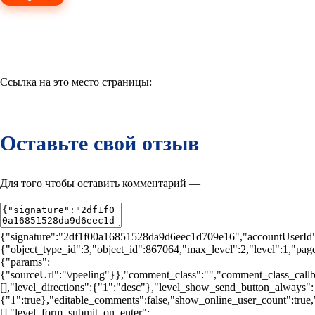
Ссылка на это место страницы:
#reviews-desc
Оставьте свой отзыв
Для того чтобы оставить комментарий —
авторизуйтесь
{"signature":"2df1f00a16851528da9d6eec1d709e16","accountUserId":
{"object_type_id":3,"object_id":867064,"max_level":2,"level":1,"pag
{"params":
{"sourceUrl":"\/peeling"}},"comment_class":"","comment_class_callba
[],"level_directions":{"1":"desc"},"level_show_send_button_always":
{"1":true},"editable_comments":false,"show_online_user_count":true,"c
[],"level_form_submit_on_enter":