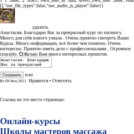
{"1":false,"2":true},"own_user_id":null,"invert_own_user":false,"enab
[],"use_file_types":false,"use_audio_js_player":false}}
Оксана Ровейн
удалить
Анастасия. Благодарю Вас за прекрасный курс по пилингу.
Много для себя нового узнала . Очень приятно смотреть Ваши
Курсы. Много информации, всё более чем понятно. Очень
интересно. Приятно иметь дело с профессионалами . Огромное
спасибо. 💞Желаю Вам много интересных проектов.
или
отменить редактирование
Сохранить
Нравится
•
Ответить
Вт 09 Фев 2021
Ссылка на это место страницы:
#course_mob
Онлайн-курсы
Школы мастеров массажа