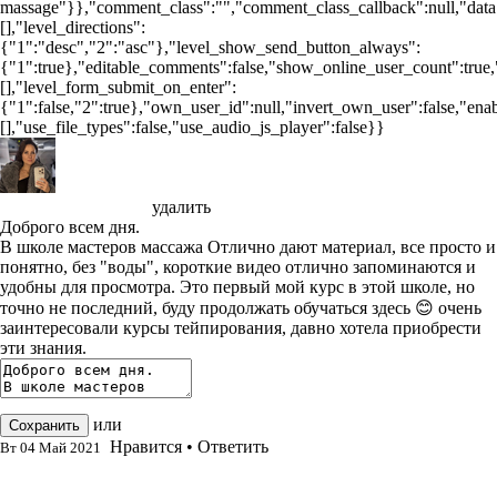
massage"}},"comment_class":"","comment_class_callback":null,"data
[],"level_directions":
{"1":"desc","2":"asc"},"level_show_send_button_always":
{"1":true},"editable_comments":false,"show_online_user_count":true,"c
[],"level_form_submit_on_enter":
{"1":false,"2":true},"own_user_id":null,"invert_own_user":false,"enab
[],"use_file_types":false,"use_audio_js_player":false}}
Надежда Мамедова
удалить
Доброго всем дня.
В школе мастеров массажа Отлично дают материал, все просто и
понятно, без "воды", короткие видео отлично запоминаются и
удобны для просмотра. Это первый мой курс в этой школе, но
точно не последний, буду продолжать обучаться здесь 😊 очень
заинтересовали курсы тейпирования, давно хотела приобрести
эти знания.
или
отменить редактирование
Сохранить
Нравится
•
Ответить
Вт 04 Май 2021