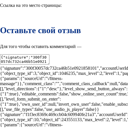
Ссылка на это место страницы:
#reviews-desc
Оставьте свой отзыв
Для того чтобы оставить комментарий —
авторизуйтесь
{"signature":"300f30057dc732ca46b51e0921858101","accountUserId"
{"object_type_id":3,"object_id":1046235,"max_level":2,"level":1,"pa
{"params":{"sourceUrl":"\/fitness-
massage"}},"comment_class":"","comment_class_callback":null,"data
[],"level_directions":{"1":"desc"},"level_show_send_button_always":
{"1":true},"editable_comments":false,"show_online_user_count":true,"c
[],"level_form_submit_on_enter":
{"1":true},"own_user_id":null,"invert_own_user":false,"enable_subscr
[],"use_file_types":false,"use_audio_js_player":false}}
{"signature":"f1f3ec8369c469ccb04c609940fe21a3","accountUserId":
{"object_type_id":10,"object_id":243551133,"max_level":2,"level":1
{"params":{"sourceUrl":"\/fitness-